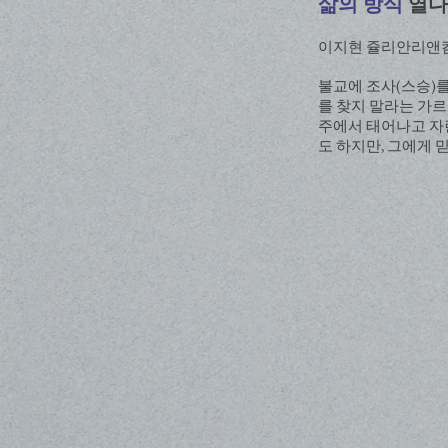
삶의 방식
열다
이지현 쥴리안리앤컴퍼니 대
불교에 조사(스승)를
를 찾지 말라는 가
주에서 태어나고 자
도 하지만, 그에게 