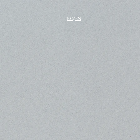
KO
/
EN