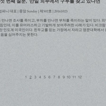
섯 번째
질문, 만일 외부에서 구루를 찾고 있다면
표 | 중앙 Sunday | 제502호 | 20161023
 만나면 조사를 죽이고, 부처를 만나면 부처를 죽이라는 말이 있다. 
르침인데, 이를 유머러스하고 기발하게 보여주려한 사례가 있다. 비크람
란 인도계 미국인이다. 힌두교를 믿는 가정에서 자라고 명문대학에서
믿음을 심어주지는 못한다.
1
2
3
4
5
6
7
8
9
10
11
12